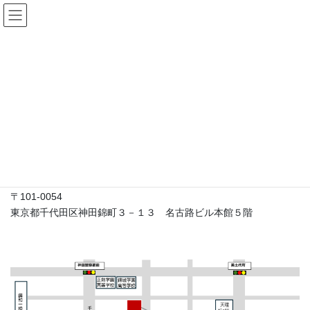
コ
ナ
株式会社ニコニコリアルエステ
ン
ビ
ート
テ
ゲ
ン
ー
ツ
シ
アクセス
へ
ョ
ス
ン
キ
に
HOME
アクセス
ッ
移
プ
動
★当社へのアクセス
〒101-0054
東京都千代田区神田錦町３－１３ 名古路ビル本館５階