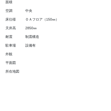
面積
空調
中央
床仕様
ＯＡフロア（150㎜）
天井高
2850㎜
耐震
制震構造
駐車場
設備有
外観
平面図
所在地図