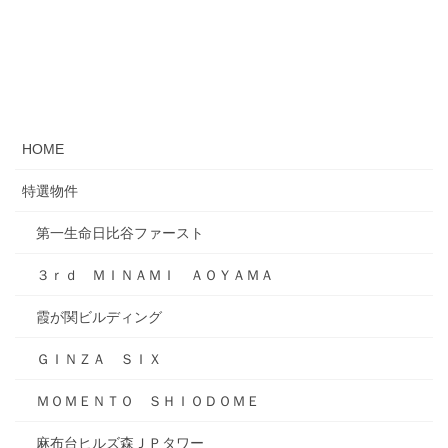
HOME
特選物件
第一生命日比谷ファースト
３ｒｄ ＭＩＮＡＭＩ ＡＯＹＡＭＡ
霞が関ビルディング
ＧＩＮＺＡ ＳＩＸ
ＭＯＭＥＮＴＯ ＳＨＩＯＤＯＭＥ
麻布台ヒルズ森ＪＰタワー