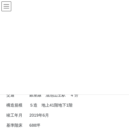
コ
ナ
株式会社ニコニコリアルエステ
ン
ビ
ート
テ
ゲ
ン
ー
ツ
シ
（仮）オークラオフィスプロジェク
へ
ョ
ス
ン
ト
キ
に
ッ
移
プ
動
HOME
（仮）オークラオフィスプロジェクト
物件名
オークラプレステージタワー
所在地
東京都港区虎ノ門２－１０－4
交通
銀座線 溜池山王駅 4 分
構造規模
Ｓ造 地上41階地下1階
竣工年月
2019年6月
基準階床
688坪